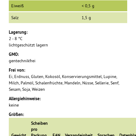
Eiweiß
< 0,5 g
Salz
1,5 g
Lagerung:
2 - 8 °C
lichtgeschützt lagern
GMO:
gentechnikfrei
Frei von:
Ei, Erdnuss, Gluten, Kokosöl, Konservierungsmittel, Lupine,
Milch, Palmöl, Schalenfrüchte, Mandeln, Nüsse, Sellerie, Senf,
Sesam, Soja, Weizen
Allergiehinweise:
keine
Größen:
Scheiben
pro
Gewicht
Packung
EAN
Versandeinheit
Sprachen
Datenbla