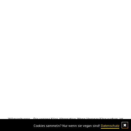
Wilmersburger – Die vegane Käse-Alternative. Wenn Veganer Käse suchen, ist
Wilmersburger die Lösung, da Käse nicht vegan ist :)
Cookies sammeln? Nur wenn sie vegan sind!
Datenschutz