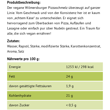
Produktbeschreibung:
Der vegane Wilmersburger Pizzaschmelz überzeugt auf ganzer
Linie. Vom Geschmack und von der Konsistenz her ist er kaum
von „echtem Käse“ zu unterscheiden. Er eignet sich
hervorragend zum Überbacken von Pizza, Aufläufen und
Lasagne oder einfach pur über Nudeln gestreut. Ein Traum für
alle, die sich vegan ernähren!
Zutaten:
Wasser, Rapsöl, Stärke, modifizierte Stärke, Karottenkonzentrat,
Aroma, Salz
Nährwerte pro 100 g:
Energie
1253 kJ / 298 kcal
Fett
24 g
davon gesättigte Fettsäuren
1,9 g
Kohlenhydrate
21 g
davon Zucker
< 0,5 g